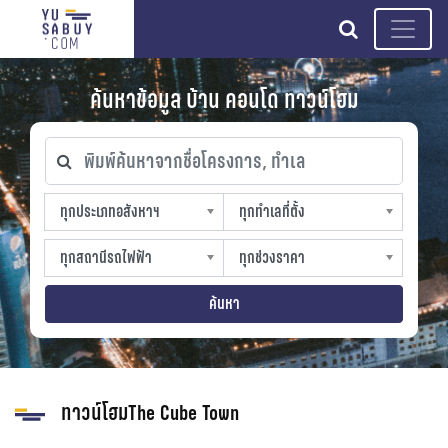
search
ค้นหาข้อมูล บ้าน คอนโด ทาวน์โฮม
พิมพ์ค้นหาจากชื่อโครงการ, ทำเล
ทุกประเภทอสังหาฯ
ทุกทำเลที่ตั้ง
ทุกประเภทอสังหาฯ
ทุกทำเลที่ตั้ง
sproperty
slocation
ทุกสถานีรถไฟฟ้า
ทุกช่วงราคา
ทุกสถานีรถไฟฟ้า
ทุกช่วงราคา
strain-station
sprice
ค้นหา
ทาวน์โฮมThe Cube Town