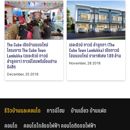
The Cube เปิดบ้านแบบใหม่
เดอะคิวบ์ ทาวน์ ลำลูกกา (The
โครงการ The Cube Town
Cube Town Lamlukka) เปิดทาวน์
Lamlukka (เดอะคิวบ์ ทาวน์
โฮมแบบใหม่ ราคาพิเศษ 1.89 ล้าน
ลำลูกกา) ทาวน์โฮมพรีเมี่ยมย่าน
November, 28 2018
รังสิต
December, 25 2018
รีวิวบ้านและคอนโด
ทาวน์โฮม
บ้านเดี่ยว บ้านแฝด
คอนโด
คอนโดใกล้รถไฟฟ้า คอนโดติดรถไฟฟ้า