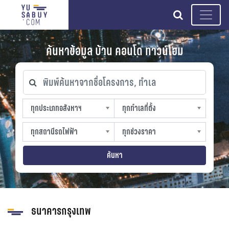
search
ค้นหาข้อมูล บ้าน คอนโด ทาวน์โฮม
พิมพ์ค้นหาจากชื่อโครงการ, ทำเล
ทุกประเภทอสังหาฯ
ทุกทำเลที่ตั้ง
ทุกประเภทอสังหาฯ
ทุกทำเลที่ตั้ง
sproperty
slocation
ทุกสถานีรถไฟฟ้า
ทุกช่วงราคา
ทุกสถานีรถไฟฟ้า
ทุกช่วงราคา
strain-station
sprice
ค้นหา
ธนาคารกรุงเทพ