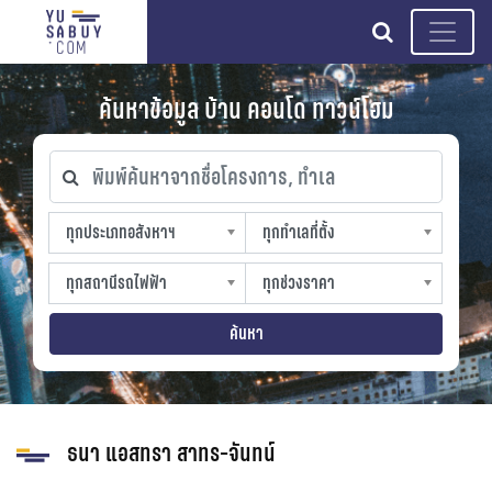
search
ค้นหาข้อมูล บ้าน คอนโด ทาวน์โฮม
พิมพ์ค้นหาจากชื่อโครงการ, ทำเล
ทุกประเภทอสังหาฯ
ทุกทำเลที่ตั้ง
ทุกประเภทอสังหาฯ
ทุกทำเลที่ตั้ง
sproperty
slocation
ทุกสถานีรถไฟฟ้า
ทุกช่วงราคา
ทุกสถานีรถไฟฟ้า
ทุกช่วงราคา
strain-station
sprice
ค้นหา
ธนา แอสทรา สาทร-จันทน์