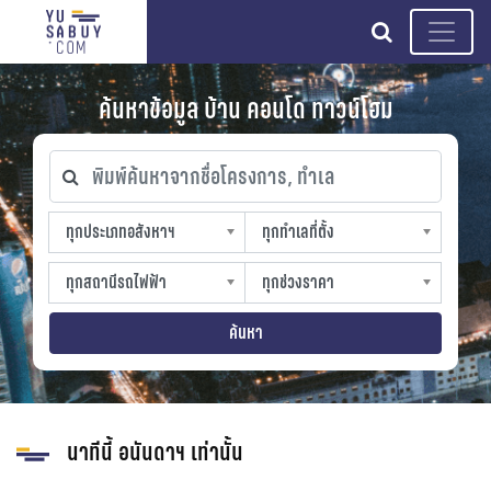
search
ค้นหาข้อมูล บ้าน คอนโด ทาวน์โฮม
พิมพ์ค้นหาจากชื่อโครงการ, ทำเล
ทุกประเภทอสังหาฯ
ทุกทำเลที่ตั้ง
ทุกประเภทอสังหาฯ
ทุกทำเลที่ตั้ง
sproperty
slocation
ทุกสถานีรถไฟฟ้า
ทุกช่วงราคา
ทุกสถานีรถไฟฟ้า
ทุกช่วงราคา
strain-station
sprice
ค้นหา
นาทีนี้ อนันดาฯ เท่านั้น