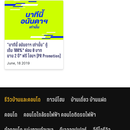
“นาทีนี้ อนันดาฯ เท่านั้น” กู้
เต็ม 100%* ผ่อน 0 บาท
นาน 2 ปี* ฟรี โอนฯ [PR Promotion]
June, 18 2019
รีวิวบ้านและคอนโด
ทาวน์โฮม
บ้านเดี่ยว บ้านแฝด
คอนโด
คอนโดใกล้รถไฟฟ้า คอนโดติดรถไฟฟ้า
ทำคอนโด แบ่งตามทำเลเล
ดีเวลลอปเปอร์
วีดีโอรีวิว