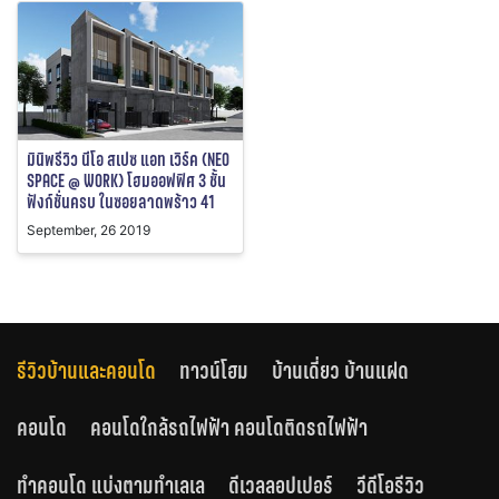
มินิพรีวิว นีโอ สเปซ แอท เวิร์ค (NEO
SPACE @ WORK) โฮมออฟฟิศ 3 ชั้น
ฟังก์ชั่นครบ ในซอยลาดพร้าว 41
September, 26 2019
รีวิวบ้านและคอนโด
ทาวน์โฮม
บ้านเดี่ยว บ้านแฝด
คอนโด
คอนโดใกล้รถไฟฟ้า คอนโดติดรถไฟฟ้า
ทำคอนโด แบ่งตามทำเลเล
ดีเวลลอปเปอร์
วีดีโอรีวิว