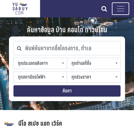
search
ค้นหาข้อมูล บ้าน คอนโด ทาวน์โฮม
พิมพ์ค้นหาจากชื่อโครงการ, ทำเล
ทุกประเภทอสังหาฯ
ทุกทำเลที่ตั้ง
ทุกประเภทอสังหาฯ
ทุกทำเลที่ตั้ง
sproperty
slocation
ทุกสถานีรถไฟฟ้า
ทุกช่วงราคา
ทุกสถานีรถไฟฟ้า
ทุกช่วงราคา
strain-station
sprice
ค้นหา
นีโอ สเปซ แอท เวิร์ค