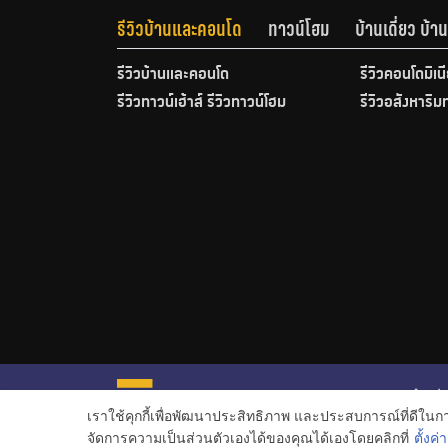
รีวิวบ้านและคอนโด
ทาวน์โฮม
บ้านเดี่ยว บ้
รีวิวบ้านและคอนโด
รีวิวคอนโดมิเน
รีวิวทาวน์เฮ้าส์ รีวิวทาวน์โฮม
รีวิวอสังหาริม
หน้าหลั
เราใช้คุกกี้เพื่อพัฒนาประสิทธิภาพ และประสบการณ์ที่ดีใน
ข่าวอสั
จัดการความเป็นส่วนตัวเองได้ของคุณได้เองโดยคลิกที่
ตั้งค่า