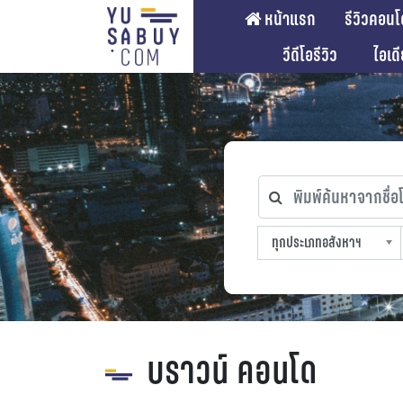
หน้าแรก
รีวิวคอนโ
วีดีโอรีวิว
ไอเด
พิมพ์ค้นหาจากชื่อโคร
ทุกประเภทอสังหาฯ
ทุกทำเลที่ตั้ง
ทุกสถานีรถไฟฟ้า
ทุกช่วงราคา
ทุกประเภทอสังหาฯ
sproperty
บราวน์ คอนโด