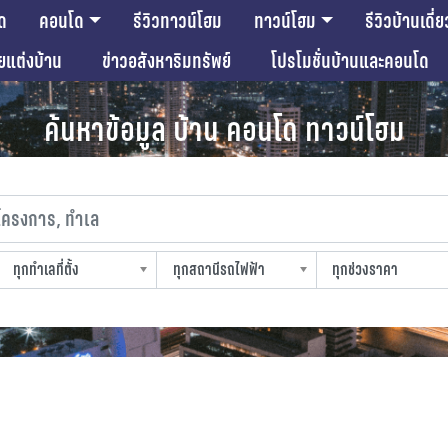
ด
คอนโด
รีวิวทาวน์โฮม
ทาวน์โฮม
รีวิวบ้านเดี่ย
ียแต่งบ้าน
ข่าวอสังหาริมทรัพย์
โปรโมชั่นบ้านและคอนโด
ค้นหาข้อมูล บ้าน คอนโด ทาวน์โฮม
งการ, ทำเล
ทุกทำเลที่ตั้ง
ทุกสถานีรถไฟฟ้า
ทุกช่วงราคา
slocation
strain-station
sprice