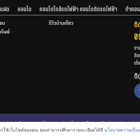
านแฝด
คอนโด
คอนโดใกล้รถไฟฟ้า คอนโดติดรถไฟฟ้า
ทำคอน
ติ
ียม
รีวิวบ้านเดี่ยว
ทรัพย์
0
รา
ติด
เกี
ติ
ก
รีวิวคอนโด
รีวิวทาวน์โฮม
รีวิวบ้านเดี่ยว
วีดีโอรีวิว
ไอเดียแต่งบ้าน
การใช้เว็บไซต์ของคุณ คุณสามารถศึกษารายละเอียดได้ที่
นโยบายความเป็นส
งหาริมทรัพย์
โปรโมชั่นบ้านและคอนโด
โครงการน่าสนใจ