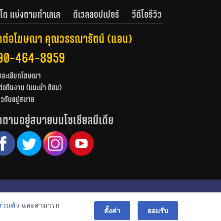
โด แบ่งตามทำเลเล
ดีเวลลอปเปอร์
วีดีโอรีวิว
ดต่อโฆษณา คุณวรรณารัตน์ (แอน)
90-464-8959
ยละเอียดโฆษณา
ต่อทีมงาน (แนะนำ ติชม)
่ยวกับอยู่สบาย
ดตามอยู่สบายบนโซเชียลมีเดีย
© สงวนลิขสิทธิ์ 2556-2564
่วนตัว
และสามารถ
bac
ตั้งค่า
ยอมรับ