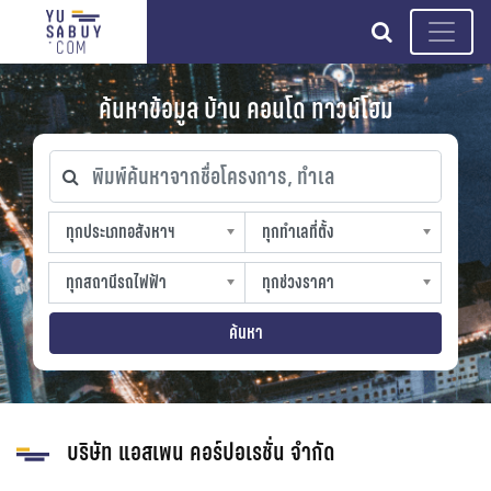
search
ค้นหาข้อมูล บ้าน คอนโด ทาวน์โฮม
พิมพ์ค้นหาจากชื่อโครงการ, ทำเล
ทุกประเภทอสังหาฯ
ทุกทำเลที่ตั้ง
ทุกประเภทอสังหาฯ
ทุกทำเลที่ตั้ง
sproperty
slocation
ทุกสถานีรถไฟฟ้า
ทุกช่วงราคา
ทุกสถานีรถไฟฟ้า
ทุกช่วงราคา
strain-station
sprice
ค้นหา
บริษัท แอสเพน คอร์ปอเรชั่น จำกัด