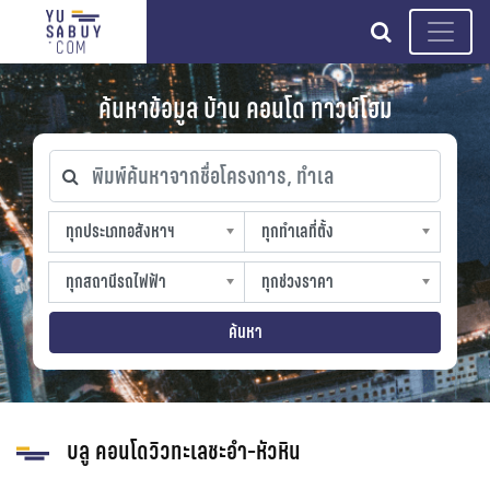
search
ค้นหาข้อมูล บ้าน คอนโด ทาวน์โฮม
พิมพ์ค้นหาจากชื่อโครงการ, ทำเล
ทุกประเภทอสังหาฯ
ทุกทำเลที่ตั้ง
ทุกประเภทอสังหาฯ
ทุกทำเลที่ตั้ง
sproperty
slocation
ทุกสถานีรถไฟฟ้า
ทุกช่วงราคา
ทุกสถานีรถไฟฟ้า
ทุกช่วงราคา
strain-station
sprice
ค้นหา
บลู คอนโดวิวทะเลชะอำ-หัวหิน