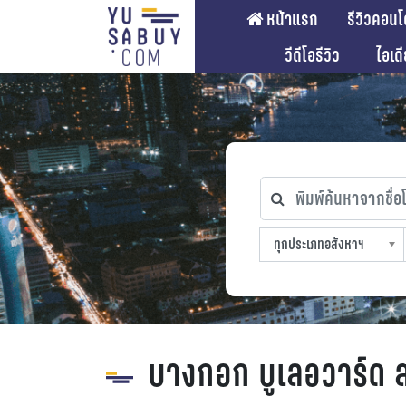
หน้าแรก
รีวิวคอนโ
วีดีโอรีวิว
ไอเด
พิมพ์ค้นหาจากชื่อโคร
ทุกประเภทอสังหาฯ
ทุกทำเลที่ตั้ง
ทุกสถานีรถไฟฟ้า
ทุกช่วงราคา
ทุกประเภทอสังหาฯ
sproperty
บางกอก บูเลอวาร์ด ส