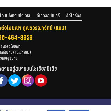
โด แบ่งตามทำเลเล
ดีเวลลอปเปอร์
วีดีโอรีวิว
ดต่อโฆษณา คุณวรรณารัตน์ (แอน)
90-464-8959
ยละเอียดโฆษณา
ต่อทีมงาน (แนะนำ ติชม)
่ยวกับอยู่สบาย
ดตามอยู่สบายบนโซเชียลมีเดีย
© สงวนลิขสิทธิ์ 2556-2564