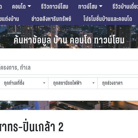
ด
คอนโด
รีวิวทาวน์โฮม
ทาวน์โฮม
รีวิวบ้านเดี่ย
ียแต่งบ้าน
ข่าวอสังหาริมทรัพย์
โปรโมชั่นบ้านและคอนโด
ค้นหาข้อมูล บ้าน คอนโด ทาวน์โฮม
งการ, ทำเล
ทุกทำเลที่ตั้ง
ทุกสถานีรถไฟฟ้า
ทุกช่วงราคา
slocation
strain-station
sprice
าทร-ปิ่นเกล้า 2