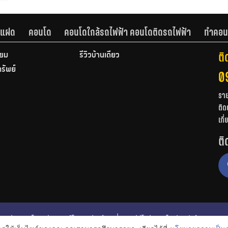
านแฝด
คอนโด
คอนโดใกล้รถไฟฟ้า คอนโดติดรถไฟฟ้า
ทำคอน
ติ
ียม
รีวิวบ้านเดี่ยว
ทรัพย์
0
รา
ติด
เกี
ติ
ก
รีวิวคอนโด
รีวิวทาวน์โฮม
รีวิวบ้านเดี่ยว
วีดีโอรีวิว
ไอเดียแต่งบ้าน