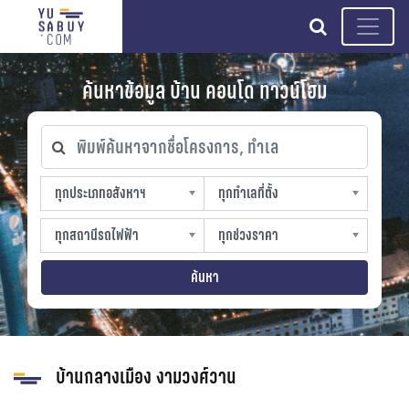
search
ค้นหาข้อมูล บ้าน คอนโด ทาวน์โฮม
พิมพ์ค้นหาจากชื่อโครงการ, ทำเล
ทุกประเภทอสังหาฯ
ทุกทำเลที่ตั้ง
ทุกประเภทอสังหาฯ
ทุกทำเลที่ตั้ง
sproperty
slocation
ทุกสถานีรถไฟฟ้า
ทุกช่วงราคา
ทุกสถานีรถไฟฟ้า
ทุกช่วงราคา
strain-station
sprice
ค้นหา
บ้านกลางเมือง งามวงศ์วาน