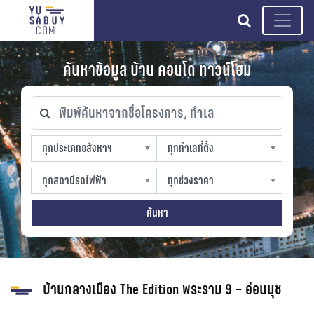
search
ค้นหาข้อมูล บ้าน คอนโด ทาวน์โฮม
พิมพ์ค้นหาจากชื่อโครงการ, ทำเล
ทุกประเภทอสังหาฯ
ทุกทำเลที่ตั้ง
ทุกประเภทอสังหาฯ
ทุกทำเลที่ตั้ง
sproperty
slocation
ทุกสถานีรถไฟฟ้า
ทุกช่วงราคา
ทุกสถานีรถไฟฟ้า
ทุกช่วงราคา
strain-station
sprice
ค้นหา
บ้านกลางเมือง The Edition พระราม 9 – อ่อนนุช