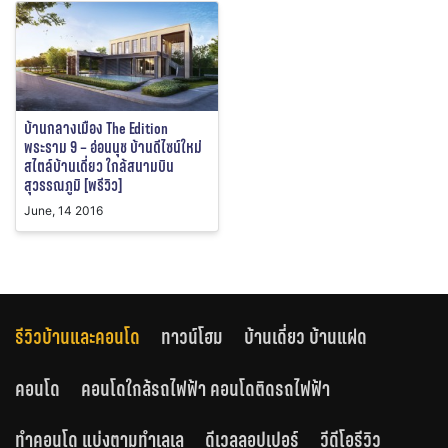
บ้านกลางเมือง The Edition
พระราม 9 – อ่อนนุช บ้านดีไซน์ใหม่
สไตล์บ้านเดี่ยว ใกล้สนามบิน
สุวรรณภูมิ [พรีวิว]
June, 14 2016
รีวิวบ้านและคอนโด
ทาวน์โฮม
บ้านเดี่ยว บ้านแฝด
คอนโด
คอนโดใกล้รถไฟฟ้า คอนโดติดรถไฟฟ้า
ทำคอนโด แบ่งตามทำเลเล
ดีเวลลอปเปอร์
วีดีโอรีวิว