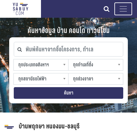
search
ค้นหาข้อมูล บ้าน คอนโด ทาวน์โฮม
พิมพ์ค้นหาจากชื่อโครงการ, ทำเล
ทุกประเภทอสังหาฯ
ทุกทำเลที่ตั้ง
ทุกประเภทอสังหาฯ
ทุกทำเลที่ตั้ง
sproperty
slocation
ทุกสถานีรถไฟฟ้า
ทุกช่วงราคา
ทุกสถานีรถไฟฟ้า
ทุกช่วงราคา
strain-station
sprice
ค้นหา
บ้านพฤกษา หนองมน-ชลบุรี