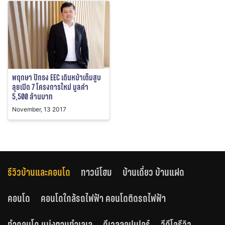
พฤกษา ปักธง EEC เดินหน้าเต็มสูบ
ลุยเปิด 7 โครงการใหม่ มูลค่า
5,500 ล้านบาท
November, 13 2017
รีวิวบ้านและคอนโด
ทาวน์โฮม
บ้านเดี่ยว บ้านแฝด
คอนโด
คอนโดใกล้รถไฟฟ้า คอนโดติดรถไฟฟ้า
ทำคอนโด แบ่งตามทำเลเล
ดีเวลลอปเปอร์
วีดีโอรีวิว