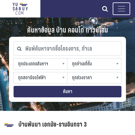
search
ค้นหาข้อมูล บ้าน คอนโด ทาวน์โฮม
พิมพ์ค้นหาจากชื่อโครงการ, ทำเล
ทุกประเภทอสังหาฯ
ทุกทำเลที่ตั้ง
ทุกประเภทอสังหาฯ
ทุกทำเลที่ตั้ง
sproperty
slocation
ทุกสถานีรถไฟฟ้า
ทุกช่วงราคา
ทุกสถานีรถไฟฟ้า
ทุกช่วงราคา
strain-station
sprice
ค้นหา
บ้านพันนา เอกมัย-รามอินทรา 3