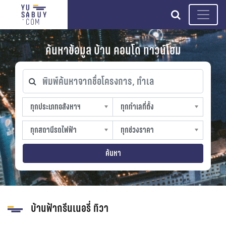
search
ค้นหาข้อมูล บ้าน คอนโด ทาวน์โฮม
พิมพ์ค้นหาจากชื่อโครงการ, ทำเล
ทุกประเภทอสังหาฯ
ทุกทำเลที่ตั้ง
ทุกประเภทอสังหาฯ
ทุกทำเลที่ตั้ง
sproperty
slocation
ทุกสถานีรถไฟฟ้า
ทุกช่วงราคา
ทุกสถานีรถไฟฟ้า
ทุกช่วงราคา
strain-station
sprice
ค้นหา
บ้านฟ้ากรีนเนอรี่ ทิวา