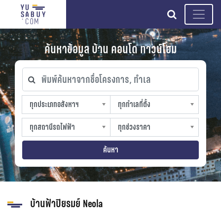
search
ค้นหาข้อมูล บ้าน คอนโด ทาวน์โฮม
พิมพ์ค้นหาจากชื่อโครงการ, ทำเล
ทุกประเภทอสังหาฯ
ทุกทำเลที่ตั้ง
ทุกประเภทอสังหาฯ
ทุกทำเลที่ตั้ง
sproperty
slocation
ทุกสถานีรถไฟฟ้า
ทุกช่วงราคา
ทุกสถานีรถไฟฟ้า
ทุกช่วงราคา
strain-station
sprice
ค้นหา
บ้านฟ้าปิยรมย์ Neola