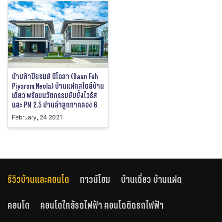
บ้านฟ้าปิยรมย์ นีโอลา (Baan Fah
Piyarom Neola) บ้านแฝดสไตล์บ้าน
เดี่ยว พร้อมนวัตกรรมยับยั้งไวรัส
และ PM 2.5 ย่านลำลูกกาคลอง 6
February, 24 2021
รีวิวบ้านและคอนโด
ทาวน์โฮม
บ้านเดี่ยว บ้านแฝด
คอนโด
คอนโดใกล้รถไฟฟ้า คอนโดติดรถไฟฟ้า