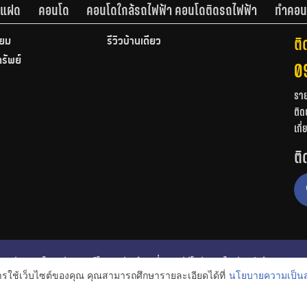
านแฝด
คอนโด
คอนโดใกล้รถไฟฟ้า คอนโดติดรถไฟฟ้า
ทำคอน
ติ
ียม
รีวิวบ้านเดี่ยว
ทรัพย์
0
รา
ติด
เกี
ติ
ก
รีวิวคอนโด
รีวิวทาวน์โฮม
รีวิวบ้านเดี่ยว
วีดีโอรีวิว
ไอเดียแต่งบ้าน
การใช้เว็บไซต์ของคุณ คุณสามารถศึกษารายละเอียดได้ที่
นโยบายความเป็นส
งหาริมทรัพย์
โปรโมชั่นบ้านและคอนโด
โครงการน่าสนใจ