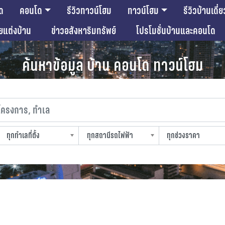
ด
คอนโด
รีวิวทาวน์โฮม
ทาวน์โฮม
รีวิวบ้านเดี่ย
ียแต่งบ้าน
ข่าวอสังหาริมทรัพย์
โปรโมชั่นบ้านและคอนโด
ค้นหาข้อมูล บ้าน คอนโด ทาวน์โฮม
งการ, ทำเล
ทุกทำเลที่ตั้ง
ทุกสถานีรถไฟฟ้า
ทุกช่วงราคา
slocation
strain-station
sprice