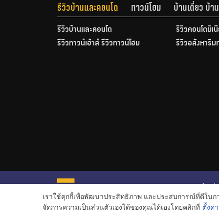
รีวิวบ้านและคอนโด
ทาวน์โฮม
บ้านเดี่ยว บ้
รีวิวบ้านและคอนโด
รีวิวคอนโดมิเน
รีวิวทาวน์เฮ้าส์ รีวิวทาวน์โฮม
รีวิวอสังหาริม
หน้าหลั
เราใช้คุกกี้เพื่อพัฒนาประสิทธิภาพ และประสบการณ์ที่ดีใน
ข่าวอสั
จัดการความเป็นส่วนตัวเองได้ของคุณได้เองโดยคลิกที่
ตั้งค่า