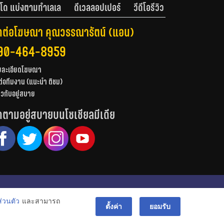
โด แบ่งตามทำเลเล
ดีเวลลอปเปอร์
วีดีโอรีวิว
ดต่อโฆษณา คุณวรรณารัตน์ (แอน)
90-464-8959
ยละเอียดโฆษณา
ต่อทีมงาน (แนะนำ ติชม)
่ยวกับอยู่สบาย
ดตามอยู่สบายบนโซเชียลมีเดีย
© สงวนลิขสิทธิ์ 2556-2564
่วนตัว
และสามารถ
bac
ตั้งค่า
ยอมรับ