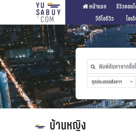
หน้าแรก
รีวิวคอนโ
วีดีโอรีวิว
ไอเด
พิมพ์ค้นหาจากชื่อโคร
ทุกประเภทอสังหาฯ
ทุกทำเลที่ตั้ง
ทุกสถานีรถไฟฟ้า
ทุกช่วงราคา
ทุกประเภทอสังหาฯ
sproperty
บ้านหญิง