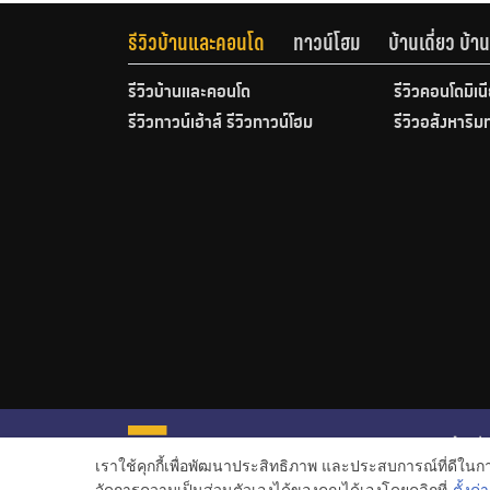
รีวิวบ้านและคอนโด
ทาวน์โฮม
บ้านเดี่ยว บ้
รีวิวบ้านและคอนโด
รีวิวคอนโดมิเน
รีวิวทาวน์เฮ้าส์ รีวิวทาวน์โฮม
รีวิวอสังหาริม
หน้าหลั
เราใช้คุกกี้เพื่อพัฒนาประสิทธิภาพ และประสบการณ์ที่ดีใน
ข่าวอสั
จัดการความเป็นส่วนตัวเองได้ของคุณได้เองโดยคลิกที่
ตั้งค่า