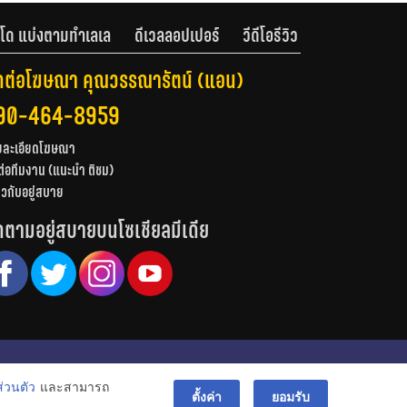
โด แบ่งตามทำเลเล
ดีเวลลอปเปอร์
วีดีโอรีวิว
ดต่อโฆษณา คุณวรรณารัตน์ (แอน)
90-464-8959
ยละเอียดโฆษณา
ต่อทีมงาน (แนะนำ ติชม)
่ยวกับอยู่สบาย
ดตามอยู่สบายบนโซเชียลมีเดีย
© สงวนลิขสิทธิ์ 2556-2564
่วนตัว
และสามารถ
bac
ตั้งค่า
ยอมรับ