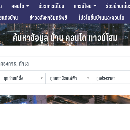
ด
คอนโด
รีวิวทาวน์โฮม
ทาวน์โฮม
รีวิวบ้านเดี่ย
ียแต่งบ้าน
ข่าวอสังหาริมทรัพย์
โปรโมชั่นบ้านและคอนโด
ค้นหาข้อมูล บ้าน คอนโด ทาวน์โฮม
งการ, ทำเล
ทุกทำเลที่ตั้ง
ทุกสถานีรถไฟฟ้า
ทุกช่วงราคา
slocation
strain-station
sprice