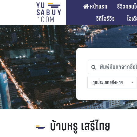
หน้าแรก
รีวิวคอนโ
วีดีโอรีวิว
ไอเด
พิมพ์ค้นหาจากชื่อโคร
ทุกประเภทอสังหาฯ
ทุกทำเลที่ตั้ง
ทุกสถานีรถไฟฟ้า
ทุกช่วงราคา
ทุกประเภทอสังหาฯ
sproperty
บ้านหรู เสรีไทย