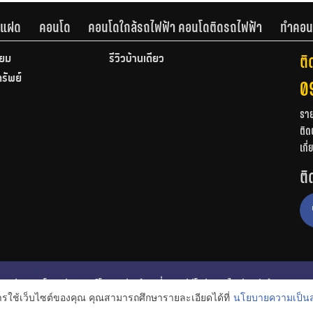
านแฝด
คอนโด
คอนโดใกล้รถไฟฟ้า คอนโดติดรถไฟฟ้า
ทำคอน
ติ
ียม
รีวิวบ้านเดี่ยว
ทรัพย์
0
รา
ติด
เกี
ติ
ก
รีวิวคอนโด
รีวิวทาวน์โฮม
รีวิวบ้านเดี่ยว
วีดีโอรีวิว
ไอเดียแต่งบ้าน
การใช้เว็บไซต์ของคุณ คุณสามารถศึกษารายละเอียดได้ที่
นโยบายความเป็นส
งหาริมทรัพย์
โปรโมชั่นบ้านและคอนโด
โครงการน่าสนใจ