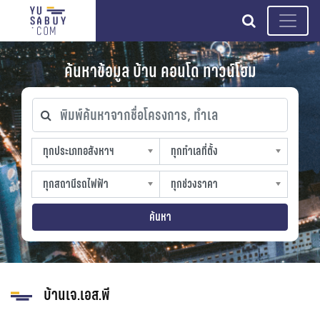
search
ค้นหาข้อมูล บ้าน คอนโด ทาวน์โฮม
พิมพ์ค้นหาจากชื่อโครงการ, ทำเล
ทุกประเภทอสังหาฯ
ทุกทำเลที่ตั้ง
ทุกประเภทอสังหาฯ
ทุกทำเลที่ตั้ง
sproperty
slocation
ทุกสถานีรถไฟฟ้า
ทุกช่วงราคา
ทุกสถานีรถไฟฟ้า
ทุกช่วงราคา
strain-station
sprice
ค้นหา
บ้านเจ.เอส.พี