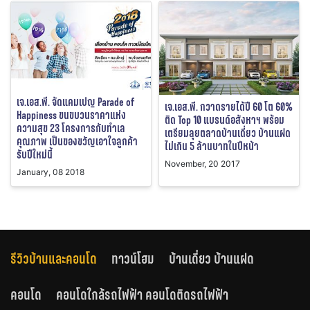
เจ.เอส.พี. จัดแคมเปญ Parade of
เจ.เอส.พี. กวาดรายได้ปี 60 โต 60%
Happiness ขนขบวนราคาแห่ง
ติด Top 10 แบรนด์อสังหาฯ พร้อม
ความสุข 23 โครงการกับทำเล
เตรียมลุยตลาดบ้านเดี่ยว บ้านแฝด
คุณภาพ เป็นของขวัญเอาใจลูกค้า
ไม่เกิน 5 ล้านบาทในปีหน้า
รับปีใหม่นี้
November, 20 2017
January, 08 2018
รีวิวบ้านและคอนโด
ทาวน์โฮม
บ้านเดี่ยว บ้านแฝด
คอนโด
คอนโดใกล้รถไฟฟ้า คอนโดติดรถไฟฟ้า