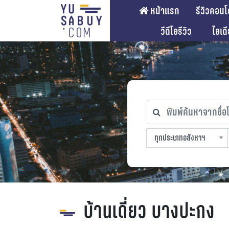
หน้าแรก
รีวิวคอนโ
วีดีโอรีวิว
ไอเด
พิมพ์ค้นหาจากชื่อโคร
ทุกประเภทอสังหาฯ
ทุกทำเลที่ตั้ง
ทุกสถานีรถไฟฟ้า
ทุกช่วงราคา
ทุกประเภทอสังหาฯ
sproperty
บ้านเดี่ยว บางปะกง