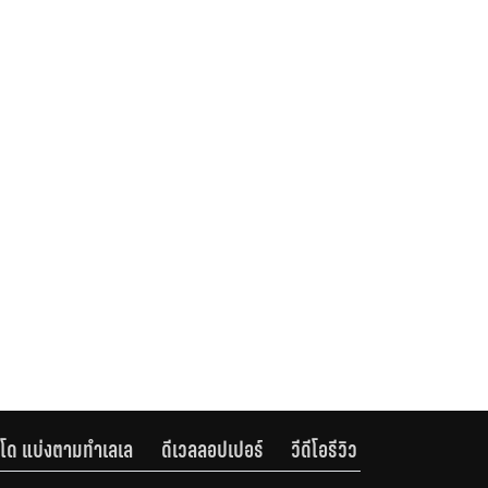
โด แบ่งตามทำเลเล
ดีเวลลอปเปอร์
วีดีโอรีวิว