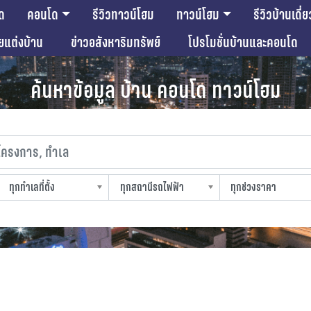
ด
คอนโด
รีวิวทาวน์โฮม
ทาวน์โฮม
รีวิวบ้านเดี่ย
ียแต่งบ้าน
ข่าวอสังหาริมทรัพย์
โปรโมชั่นบ้านและคอนโด
ค้นหาข้อมูล บ้าน คอนโด ทาวน์โฮม
งการ, ทำเล
ทุกทำเลที่ตั้ง
ทุกสถานีรถไฟฟ้า
ทุกช่วงราคา
slocation
strain-station
sprice