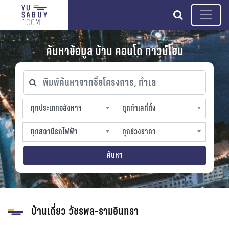
search
ค้นหาข้อมูล บ้าน คอนโด ทาวน์โฮม
พิมพ์ค้นหาจากชื่อโครงการ, ทำเล
ทุกประเภทอสังหาฯ
ทุกทำเลที่ตั้ง
ทุกประเภทอสังหาฯ
ทุกทำเลที่ตั้ง
sproperty
slocation
ทุกสถานีรถไฟฟ้า
ทุกช่วงราคา
ทุกสถานีรถไฟฟ้า
ทุกช่วงราคา
strain-station
sprice
ค้นหา
บ้านเดี่ยว วัชรพล-รามอินทรา