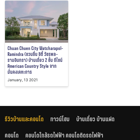
Chuan Chuen City Watcharapol-
Ramindra (ชวนชื่น ซิตี้ วัชรพล-
รามอินทรา) บ้านเดี่ยว 2 ชั้น ดีไซน์
American Country Style จาก
มั่นคงเคหะการ
January, 13 2021
รีวิวบ้านและคอนโด
ทาวน์โฮม
บ้านเดี่ยว บ้านแฝด
คอนโด
คอนโดใกล้รถไฟฟ้า คอนโดติดรถไฟฟ้า