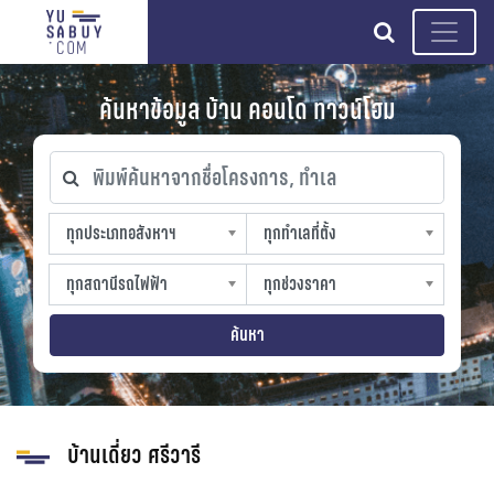
search
ค้นหาข้อมูล บ้าน คอนโด ทาวน์โฮม
พิมพ์ค้นหาจากชื่อโครงการ, ทำเล
ทุกประเภทอสังหาฯ
ทุกทำเลที่ตั้ง
ทุกประเภทอสังหาฯ
ทุกทำเลที่ตั้ง
sproperty
slocation
ทุกสถานีรถไฟฟ้า
ทุกช่วงราคา
ทุกสถานีรถไฟฟ้า
ทุกช่วงราคา
strain-station
sprice
ค้นหา
บ้านเดี่ยว ศรีวารี