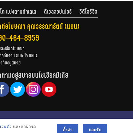
โด แบ่งตามทำเลเล
ดีเวลลอปเปอร์
วีดีโอรีวิว
ดต่อโฆษณา คุณวรรณารัตน์ (แอน)
90-464-8959
ยละเอียดโฆษณา
ต่อทีมงาน (แนะนำ ติชม)
่ยวกับอยู่สบาย
ดตามอยู่สบายบนโซเชียลมีเดีย
© สงวนลิขสิทธิ์ 2556-2564
่วนตัว
และสามารถ
bac
ตั้งค่า
ยอมรับ