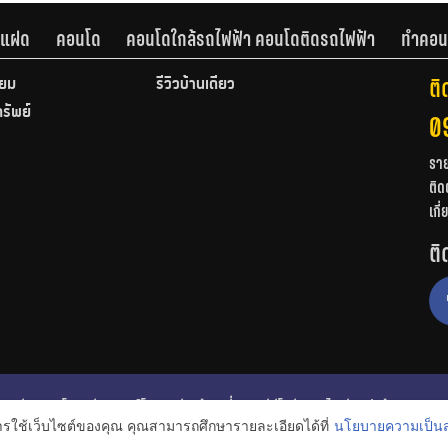
านแฝด
คอนโด
คอนโดใกล้รถไฟฟ้า คอนโดติดรถไฟฟ้า
ทำคอน
ติ
ียม
รีวิวบ้านเดี่ยว
ทรัพย์
0
รา
ติด
เกี
ติ
ก
รีวิวคอนโด
รีวิวทาวน์โฮม
รีวิวบ้านเดี่ยว
วีดีโอรีวิว
ไอเดียแต่งบ้าน
การใช้เว็บไซต์ของคุณ คุณสามารถศึกษารายละเอียดได้ที่
นโยบายความเป็นส
งหาริมทรัพย์
โปรโมชั่นบ้านและคอนโด
โครงการน่าสนใจ