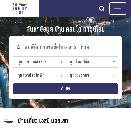
search
ค้นหาข้อมูล บ้าน คอนโด ทาวน์โฮม
พิมพ์ค้นหาจากชื่อโครงการ, ทำเล
ทุกประเภทอสังหาฯ
ทุกทำเลที่ตั้ง
ทุกประเภทอสังหาฯ
ทุกทำเลที่ตั้ง
sproperty
slocation
ทุกสถานีรถไฟฟ้า
ทุกช่วงราคา
ทุกสถานีรถไฟฟ้า
ทุกช่วงราคา
strain-station
sprice
ค้นหา
บ้านเดี่ยว เอสซี แอสเสท