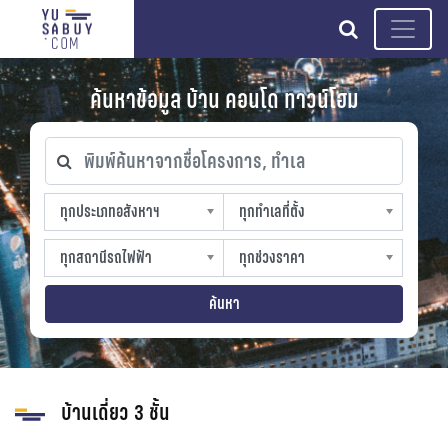
search
ค้นหาข้อมูล บ้าน คอนโด ทาวน์โฮม
พิมพ์ค้นหาจากชื่อโครงการ, ทำเล
ทุกประเภทอสังหาฯ
ทุกทำเลที่ตั้ง
ทุกประเภทอสังหาฯ
ทุกทำเลที่ตั้ง
sproperty
slocation
ทุกสถานีรถไฟฟ้า
ทุกช่วงราคา
ทุกสถานีรถไฟฟ้า
ทุกช่วงราคา
strain-station
sprice
ค้นหา
บ้านเดี่ยว 3 ชั้น