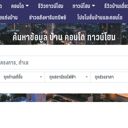
ด
คอนโด
รีวิวทาวน์โฮม
ทาวน์โฮม
รีวิวบ้านเดี่ย
ียแต่งบ้าน
ข่าวอสังหาริมทรัพย์
โปรโมชั่นบ้านและคอนโด
ค้นหาข้อมูล บ้าน คอนโด ทาวน์โฮม
งการ, ทำเล
ทุกทำเลที่ตั้ง
ทุกสถานีรถไฟฟ้า
ทุกช่วงราคา
slocation
strain-station
sprice