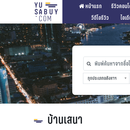
หน้าแรก
รีวิวคอนโ
วีดีโอรีวิว
ไอเด
พิมพ์ค้นหาจากชื่อโคร
ทุกประเภทอสังหาฯ
ทุกทำเลที่ตั้ง
ทุกสถานีรถไฟฟ้า
ทุกช่วงราคา
ทุกประเภทอสังหาฯ
sproperty
บ้านเสนา