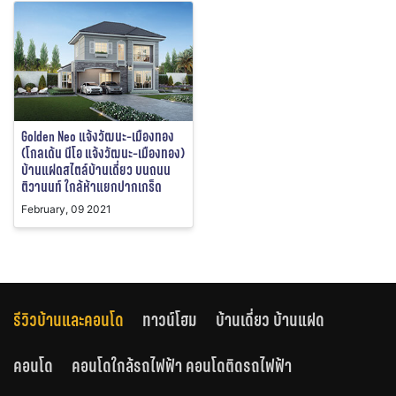
Golden Neo แจ้งวัฒนะ-เมืองทอง
(โกลเด้น นีโอ แจ้งวัฒนะ-เมืองทอง)
บ้านแฝดสไตล์บ้านเดี่ยว บนถนน
ติวานนท์ ใกล้ห้าแยกปากเกร็ด
February, 09 2021
รีวิวบ้านและคอนโด
ทาวน์โฮม
บ้านเดี่ยว บ้านแฝด
คอนโด
คอนโดใกล้รถไฟฟ้า คอนโดติดรถไฟฟ้า