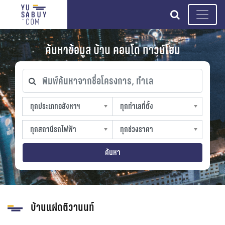
search
ค้นหาข้อมูล บ้าน คอนโด ทาวน์โฮม
พิมพ์ค้นหาจากชื่อโครงการ, ทำเล
ทุกประเภทอสังหาฯ
ทุกทำเลที่ตั้ง
ทุกประเภทอสังหาฯ
ทุกทำเลที่ตั้ง
sproperty
slocation
ทุกสถานีรถไฟฟ้า
ทุกช่วงราคา
ทุกสถานีรถไฟฟ้า
ทุกช่วงราคา
strain-station
sprice
ค้นหา
บ้านแฝดติวานนท์