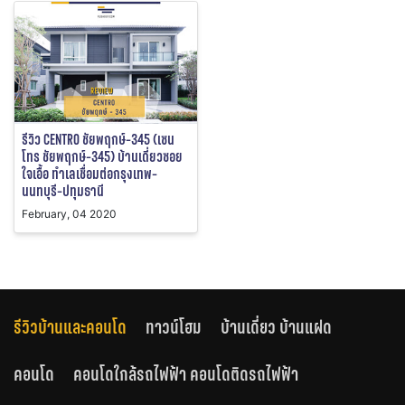
รีวิว CENTRO ชัยพฤกษ์-345 (เซน
โทร ชัยพฤกษ์-345) บ้านเดี่ยวซอย
ใจเอื้อ ทำเลเชื่อมต่อกรุงเทพ-
นนทบุรี-ปทุมธานี
February, 04 2020
รีวิวบ้านและคอนโด
ทาวน์โฮม
บ้านเดี่ยว บ้านแฝด
คอนโด
คอนโดใกล้รถไฟฟ้า คอนโดติดรถไฟฟ้า