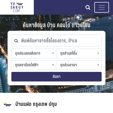
search
ค้นหาข้อมูล บ้าน คอนโด ทาวน์โฮม
พิมพ์ค้นหาจากชื่อโครงการ, ทำเล
ทุกประเภทอสังหาฯ
ทุกทำเลที่ตั้ง
ทุกประเภทอสังหาฯ
ทุกทำเลที่ตั้ง
sproperty
slocation
ทุกสถานีรถไฟฟ้า
ทุกช่วงราคา
ทุกสถานีรถไฟฟ้า
ทุกช่วงราคา
strain-station
sprice
ค้นหา
บ้านแฝด กรุงเทพ ปทุม