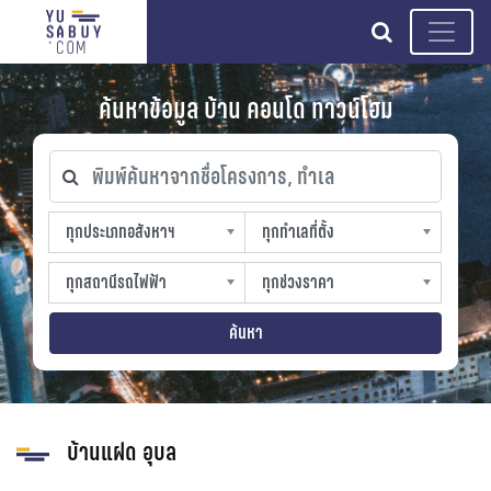
search
ค้นหาข้อมูล บ้าน คอนโด ทาวน์โฮม
พิมพ์ค้นหาจากชื่อโครงการ, ทำเล
ทุกประเภทอสังหาฯ
ทุกทำเลที่ตั้ง
ทุกประเภทอสังหาฯ
ทุกทำเลที่ตั้ง
sproperty
slocation
ทุกสถานีรถไฟฟ้า
ทุกช่วงราคา
ทุกสถานีรถไฟฟ้า
ทุกช่วงราคา
strain-station
sprice
ค้นหา
บ้านแฝด อุบล