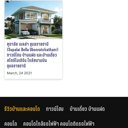
ศุภาลัย เบลล่า อุบลราชธานี
(Supalai Bella Ubonratchathani)
ทาวน์โฮม บ้านแฝด และบ้านเดี่ยว
สไตล์โมเดิร์น ใกล้สนามบิน
อุบลราชธานี
March, 24 2021
รีวิวบ้านและคอนโด
ทาวน์โฮม
บ้านเดี่ยว บ้านแฝด
คอนโด
คอนโดใกล้รถไฟฟ้า คอนโดติดรถไฟฟ้า