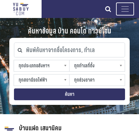
search
ค้นหาข้อมูล บ้าน คอนโด ทาวน์โฮม
พิมพ์ค้นหาจากชื่อโครงการ, ทำเล
ทุกประเภทอสังหาฯ
ทุกทำเลที่ตั้ง
ทุกประเภทอสังหาฯ
ทุกทำเลที่ตั้ง
sproperty
slocation
ทุกสถานีรถไฟฟ้า
ทุกช่วงราคา
ทุกสถานีรถไฟฟ้า
ทุกช่วงราคา
strain-station
sprice
ค้นหา
บ้านแฝด เสนานิคม