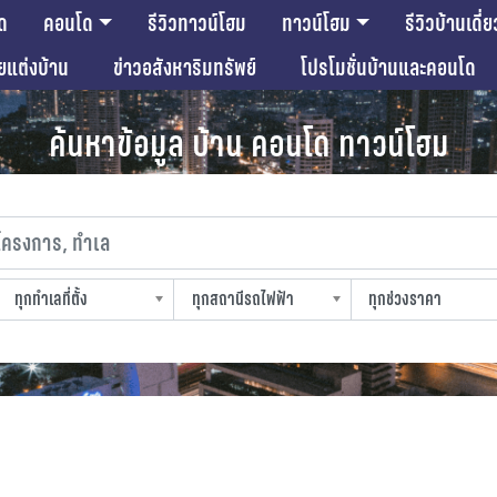
ด
คอนโด
รีวิวทาวน์โฮม
ทาวน์โฮม
รีวิวบ้านเดี่ย
ียแต่งบ้าน
ข่าวอสังหาริมทรัพย์
โปรโมชั่นบ้านและคอนโด
ค้นหาข้อมูล บ้าน คอนโด ทาวน์โฮม
งการ, ทำเล
ทุกทำเลที่ตั้ง
ทุกสถานีรถไฟฟ้า
ทุกช่วงราคา
slocation
strain-station
sprice