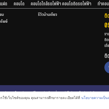
านแฝด
คอนโด
คอนโดใกล้รถไฟฟ้า คอนโดติดรถไฟฟ้า
ทำคอน
ติ
ียม
รีวิวบ้านเดี่ยว
ทรัพย์
0
รา
ติด
เกี
ติ
ก
รีวิวคอนโด
รีวิวทาวน์โฮม
รีวิวบ้านเดี่ยว
วีดีโอรีวิว
ไอเดียแต่งบ้าน
การใช้เว็บไซต์ของคุณ คุณสามารถศึกษารายละเอียดได้ที่
นโยบายความเป็นส
งหาริมทรัพย์
โปรโมชั่นบ้านและคอนโด
โครงการน่าสนใจ