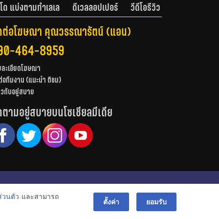
โด แบ่งตามทำเลเล
ดีเวลลอปเปอร์
วีดีโอรีวิว
ดต่อโฆษณา คุณวรรณารัตน์ (แอน)
90-464-8959
ยละเอียดโฆษณา
ต่อทีมงาน (แนะนำ ติชม)
่ยวกับอยู่สบาย
ดตามอยู่สบายบนโซเชียลมีเดีย
© สงวนลิขสิทธิ์ 2556-2564
่วนตัว
และสามารถ
bac
ตั้งค่า
ยอมรับ