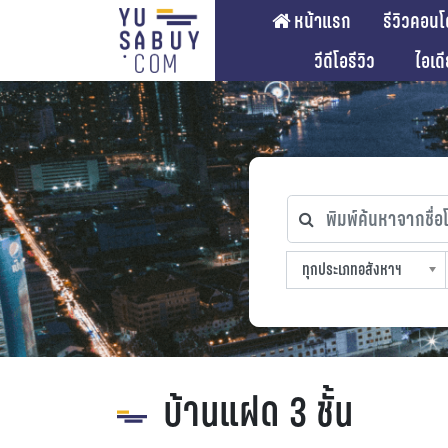
หน้าแรก
รีวิวคอนโ
วีดีโอรีวิว
ไอเด
พิมพ์ค้นหาจากชื่อโคร
ทุกประเภทอสังหาฯ
ทุกทำเลที่ตั้ง
ทุกสถานีรถไฟฟ้า
ทุกช่วงราคา
ทุกประเภทอสังหาฯ
sproperty
บ้านแฝด 3 ชั้น