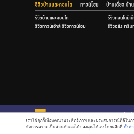
รีวิวบ้านและคอนโด
ทาวน์โฮม
บ้านเดี่ยว บ้
รีวิวบ้านและคอนโด
รีวิวคอนโดมิเน
รีวิวทาวน์เฮ้าส์ รีวิวทาวน์โฮม
รีวิวอสังหาริม
หน้าหลั
เราใช้คุกกี้เพื่อพัฒนาประสิทธิภาพ และประสบการณ์ที่ดีใน
ข่าวอสั
จัดการความเป็นส่วนตัวเองได้ของคุณได้เองโดยคลิกที่
ตั้งค่า