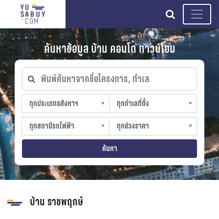
search
ค้นหาข้อมูล บ้าน คอนโด ทาวน์โฮม
พิมพ์ค้นหาจากชื่อโครงการ, ทำเล
ทุกประเภทอสังหาฯ
ทุกทำเลที่ตั้ง
ทุกประเภทอสังหาฯ
ทุกทำเลที่ตั้ง
sproperty
slocation
ทุกสถานีรถไฟฟ้า
ทุกช่วงราคา
ทุกสถานีรถไฟฟ้า
ทุกช่วงราคา
strain-station
sprice
ค้นหา
บ้าน ราชพฤกษ์