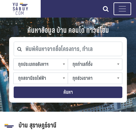
search
ค้นหาข้อมูล บ้าน คอนโด ทาวน์โฮม
พิมพ์ค้นหาจากชื่อโครงการ, ทำเล
ทุกประเภทอสังหาฯ
ทุกทำเลที่ตั้ง
ทุกประเภทอสังหาฯ
ทุกทำเลที่ตั้ง
sproperty
slocation
ทุกสถานีรถไฟฟ้า
ทุกช่วงราคา
ทุกสถานีรถไฟฟ้า
ทุกช่วงราคา
strain-station
sprice
ค้นหา
บ้าน สุราษฎร์ธานี