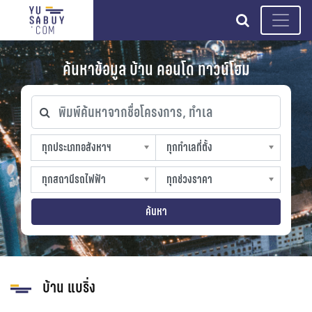
search
ค้นหาข้อมูล บ้าน คอนโด ทาวน์โฮม
พิมพ์ค้นหาจากชื่อโครงการ, ทำเล
ทุกประเภทอสังหาฯ
ทุกทำเลที่ตั้ง
ทุกประเภทอสังหาฯ
ทุกทำเลที่ตั้ง
sproperty
slocation
ทุกสถานีรถไฟฟ้า
ทุกช่วงราคา
ทุกสถานีรถไฟฟ้า
ทุกช่วงราคา
strain-station
sprice
ค้นหา
บ้าน แบริ่ง