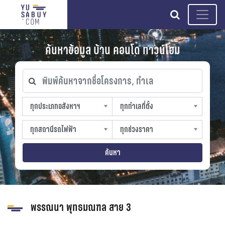
search
ค้นหาข้อมูล บ้าน คอนโด ทาวน์โฮม
พิมพ์ค้นหาจากชื่อโครงการ, ทำเล
ทุกประเภทอสังหาฯ
ทุกทำเลที่ตั้ง
ทุกประเภทอสังหาฯ
ทุกทำเลที่ตั้ง
sproperty
slocation
ทุกสถานีรถไฟฟ้า
ทุกช่วงราคา
ทุกสถานีรถไฟฟ้า
ทุกช่วงราคา
strain-station
sprice
ค้นหา
พรรณนา พุทธมณฑล สาย 3