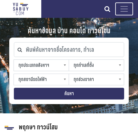
search
ค้นหาข้อมูล บ้าน คอนโด ทาวน์โฮม
พิมพ์ค้นหาจากชื่อโครงการ, ทำเล
ทุกประเภทอสังหาฯ
ทุกทำเลที่ตั้ง
ทุกประเภทอสังหาฯ
ทุกทำเลที่ตั้ง
sproperty
slocation
ทุกสถานีรถไฟฟ้า
ทุกช่วงราคา
ทุกสถานีรถไฟฟ้า
ทุกช่วงราคา
strain-station
sprice
ค้นหา
พฤกษา ทาวน์โฮม