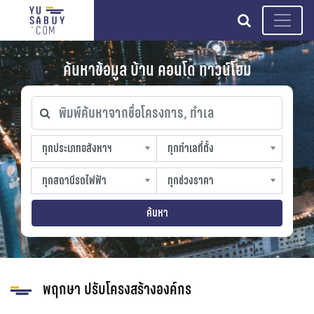
search
ค้นหาข้อมูล บ้าน คอนโด ทาวน์โฮม
พิมพ์ค้นหาจากชื่อโครงการ, ทำเล
ทุกประเภทอสังหาฯ
ทุกทำเลที่ตั้ง
ทุกประเภทอสังหาฯ
ทุกทำเลที่ตั้ง
sproperty
slocation
ทุกสถานีรถไฟฟ้า
ทุกช่วงราคา
ทุกสถานีรถไฟฟ้า
ทุกช่วงราคา
strain-station
sprice
ค้นหา
พฤกษา ปรับโครงสร้างองค์กร