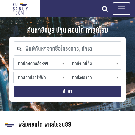
search
ค้นหาข้อมูล บ้าน คอนโด ทาวน์โฮม
พิมพ์ค้นหาจากชื่อโครงการ, ทำเล
ทุกประเภทอสังหาฯ
ทุกทำเลที่ตั้ง
ทุกประเภทอสังหาฯ
ทุกทำเลที่ตั้ง
sproperty
slocation
ทุกสถานีรถไฟฟ้า
ทุกช่วงราคา
ทุกสถานีรถไฟฟ้า
ทุกช่วงราคา
strain-station
sprice
ค้นหา
พลัมคอนโด พหลโยธิน89