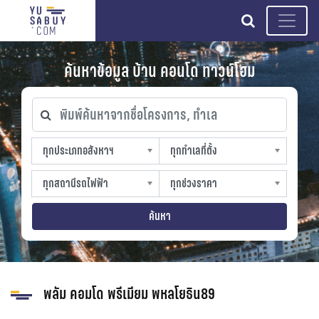
search
ค้นหาข้อมูล บ้าน คอนโด ทาวน์โฮม
พิมพ์ค้นหาจากชื่อโครงการ, ทำเล
ทุกประเภทอสังหาฯ
ทุกทำเลที่ตั้ง
ทุกประเภทอสังหาฯ
ทุกทำเลที่ตั้ง
sproperty
slocation
ทุกสถานีรถไฟฟ้า
ทุกช่วงราคา
ทุกสถานีรถไฟฟ้า
ทุกช่วงราคา
strain-station
sprice
ค้นหา
พลัม คอมโด พรีเมียม พหลโยธิน89