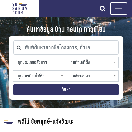
search
ค้นหาข้อมูล บ้าน คอนโด ทาวน์โฮม
พิมพ์ค้นหาจากชื่อโครงการ, ทำเล
ทุกประเภทอสังหาฯ
ทุกทำเลที่ตั้ง
ทุกประเภทอสังหาฯ
ทุกทำเลที่ตั้ง
sproperty
slocation
ทุกสถานีรถไฟฟ้า
ทุกช่วงราคา
ทุกสถานีรถไฟฟ้า
ทุกช่วงราคา
strain-station
sprice
ค้นหา
พลีโน่ ชัยพฤกษ์-แจ้งวัฒนะ