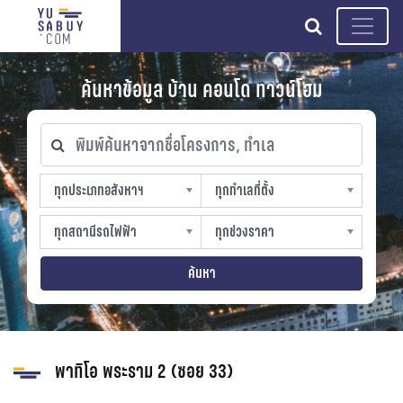
search
ค้นหาข้อมูล บ้าน คอนโด ทาวน์โฮม
พิมพ์ค้นหาจากชื่อโครงการ, ทำเล
ทุกประเภทอสังหาฯ
ทุกทำเลที่ตั้ง
ทุกประเภทอสังหาฯ
ทุกทำเลที่ตั้ง
sproperty
slocation
ทุกสถานีรถไฟฟ้า
ทุกช่วงราคา
ทุกสถานีรถไฟฟ้า
ทุกช่วงราคา
strain-station
sprice
ค้นหา
พาทิโอ พระราม 2 (ซอย 33)