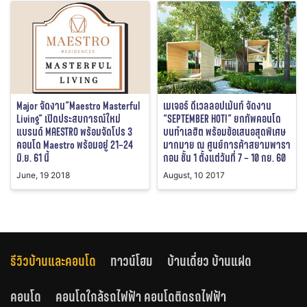
Major จัดงาน”Maestro Masterful
เมเจอร์ ดีเวลลอปเม้นท์ จัดงาน
Living” เปิดประสบการณ์ใหม่
“SEPTEMBER HOT!” ยกทัพคอนโด
แบรนด์ MAESTRO พร้อมจัดโปร 3
บนทำเลฮิต พร้อมข้อเสนอสุดพิเศษ
คอนโด Maestro พร้อมอยู่ 21–24
มากมาย ณ ศูนย์การค้าสยามพารา
มิ.ย. 61 นี้
กอน ชั้น 1 ตั้งแต่วันที่ 7 – 10 กย. 60
June, 19 2018
August, 10 2017
รีวิวบ้านและคอนโด
ทาวน์โฮม
บ้านเดี่ยว บ้านแฝด
คอนโด
คอนโดใกล้รถไฟฟ้า คอนโดติดรถไฟฟ้า