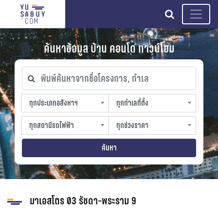
search
ค้นหาข้อมูล บ้าน คอนโด ทาวน์โฮม
พิมพ์ค้นหาจากชื่อโครงการ, ทำเล
ทุกประเภทอสังหาฯ
ทุกทำเลที่ตั้ง
ทุกประเภทอสังหาฯ
ทุกทำเลที่ตั้ง
sproperty
slocation
ทุกสถานีรถไฟฟ้า
ทุกช่วงราคา
ทุกสถานีรถไฟฟ้า
ทุกช่วงราคา
strain-station
sprice
ค้นหา
มาเอสโตร 03 รัชดา-พระราม 9