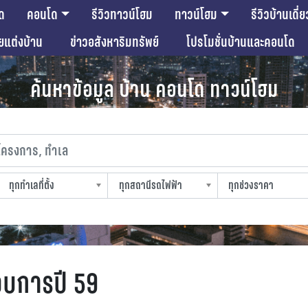
ด
คอนโด
รีวิวทาวน์โฮม
ทาวน์โฮม
รีวิวบ้านเดี่ย
ียแต่งบ้าน
ข่าวอสังหาริมทรัพย์
โปรโมชั่นบ้านและคอนโด
ค้นหาข้อมูล บ้าน คอนโด ทาวน์โฮม
งการ, ทำเล
ทุกทำเลที่ตั้ง
ทุกสถานีรถไฟฟ้า
ทุกช่วงราคา
slocation
strain-station
sprice
อบการปี 59