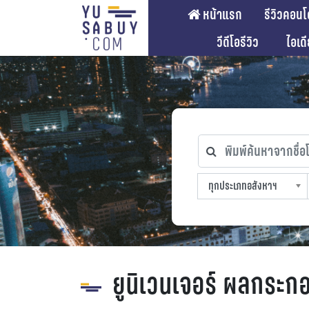
หน้าแรก
รีวิวคอนโ
วีดีโอรีวิว
ไอเด
พิมพ์ค้นหาจากชื่อโคร
ทุกประเภทอสังหาฯ
ทุกทำเลที่ตั้ง
ทุกสถานีรถไฟฟ้า
ทุกช่วงราคา
ทุกประเภทอสังหาฯ
sproperty
ยูนิเวนเจอร์ ผลกระก