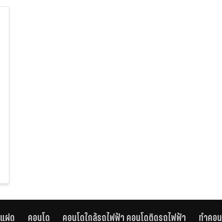
านแฝด
คอนโด
คอนโดใกล้รถไฟฟ้า คอนโดติดรถไฟฟ้า
ทำคอน