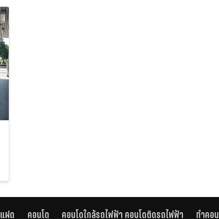
านแฝด
คอนโด
คอนโดใกล้รถไฟฟ้า คอนโดติดรถไฟฟ้า
ทำคอน