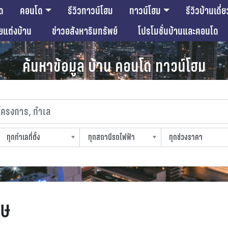
ด
คอนโด
รีวิวทาวน์โฮม
ทาวน์โฮม
รีวิวบ้านเดี่ย
ียแต่งบ้าน
ข่าวอสังหาริมทรัพย์
โปรโมชั่นบ้านและคอนโด
ค้นหาข้อมูล บ้าน คอนโด ทาวน์โฮม
งการ, ทำเล
ทุกทำเลที่ตั้ง
ทุกสถานีรถไฟฟ้า
ทุกช่วงราคา
slocation
strain-station
sprice
ศษ