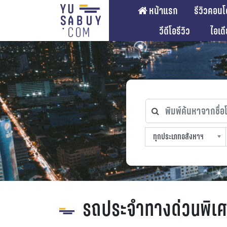
หน้าแรก
รีวิวคอนโ
วีดีโอรีวิว
ไอเด
พิมพ์ค้นหาจากชื่อโคร
ทุกประเภทอสังหาฯ
ทุกทำเลที่ตั้ง
ทุกสถานีรถไฟฟ้า
ทุกช่วงราคา
ทุกประเภทอสังหาฯ
sproperty
รถประจำทางด่วนพิเ