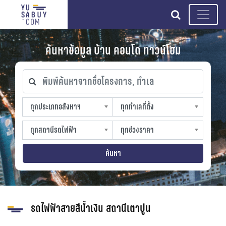
search
ค้นหาข้อมูล บ้าน คอนโด ทาวน์โฮม
พิมพ์ค้นหาจากชื่อโครงการ, ทำเล
ทุกประเภทอสังหาฯ
ทุกทำเลที่ตั้ง
ทุกประเภทอสังหาฯ
ทุกทำเลที่ตั้ง
sproperty
slocation
ทุกสถานีรถไฟฟ้า
ทุกช่วงราคา
ทุกสถานีรถไฟฟ้า
ทุกช่วงราคา
strain-station
sprice
ค้นหา
รถไฟฟ้าสายสีน้ำเงิน สถานีเตาปูน