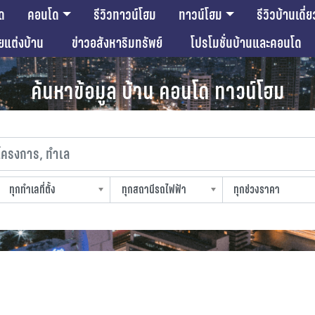
ด
คอนโด
รีวิวทาวน์โฮม
ทาวน์โฮม
รีวิวบ้านเดี่ย
ียแต่งบ้าน
ข่าวอสังหาริมทรัพย์
โปรโมชั่นบ้านและคอนโด
ค้นหาข้อมูล บ้าน คอนโด ทาวน์โฮม
งการ, ทำเล
ทุกทำเลที่ตั้ง
ทุกสถานีรถไฟฟ้า
ทุกช่วงราคา
slocation
strain-station
sprice