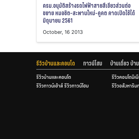
ครม.อนุมัติสร้างรถไฟฟ้าสายสีเขียวส่วนต่อ
ขยาย หมอชิต-สะพานใหม่-คูคต คาดเปิดใช้ได้
มิถุนายน 2561
October, 16 2013
รีวิวบ้านและคอนโด
ทาวน์โฮม
บ้านเดี่ยว บ้
รีวิวบ้านและคอนโด
รีวิวคอนโดมิเน
รีวิวทาวน์เฮ้าส์ รีวิวทาวน์โฮม
รีวิวอสังหาริม