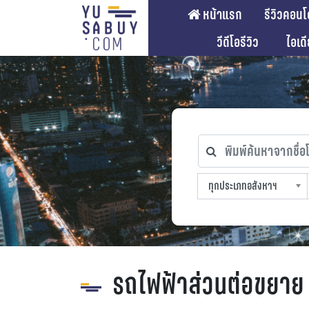
หน้าแรก
รีวิวคอนโ
วีดีโอรีวิว
ไอเด
พิมพ์ค้นหาจากชื่อโคร
ทุกประเภทอสังหาฯ
ทุกทำเลที่ตั้ง
ทุกสถานีรถไฟฟ้า
ทุกช่วงราคา
ทุกประเภทอสังหาฯ
sproperty
รถไฟฟ้าส่วนต่อขยาย