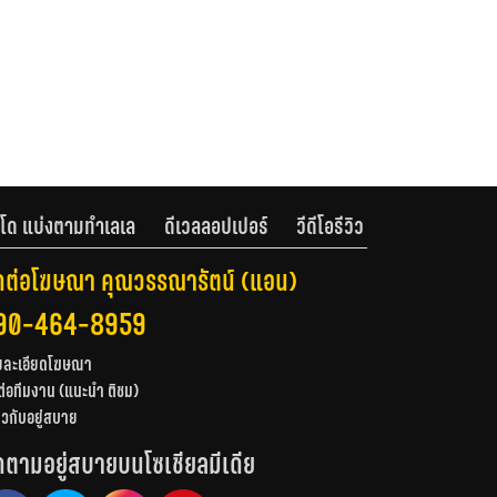
โด แบ่งตามทำเลเล
ดีเวลลอปเปอร์
วีดีโอรีวิว
ดต่อโฆษณา คุณวรรณารัตน์ (แอน)
90-464-8959
ยละเอียดโฆษณา
ต่อทีมงาน (แนะนำ ติชม)
่ยวกับอยู่สบาย
ดตามอยู่สบายบนโซเชียลมีเดีย