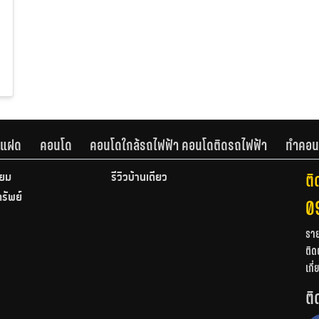
านแฝด
คอนโด
คอนโดใกล้รถไฟฟ้า คอนโดติดรถไฟฟ้า
ทำคอน
ติ
ียม
รีวิวบ้านเดี่ยว
ทรัพย์
0
รา
ติด
เกี
ติ