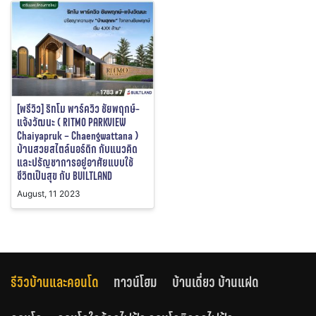
[พรีวิว] ริทโม พาร์ควิว ชัยพฤกษ์-
แจ้งวัฒนะ ( RITMO PARKVIEW
Chaiyapruk – Chaengwattana )
บ้านสวยสไตล์นอร์ดิก กับแนวคิด
และปรัญชาการอยู่อาศัยแบบใช้
ชีวิตเป็นสุข กับ BUILTLAND
August, 11 2023
รีวิวบ้านและคอนโด
ทาวน์โฮม
บ้านเดี่ยว บ้านแฝด