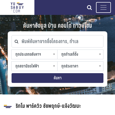
search
ค้นหาข้อมูล บ้าน คอนโด ทาวน์โฮม
พิมพ์ค้นหาจากชื่อโครงการ, ทำเล
ทุกประเภทอสังหาฯ
ทุกทำเลที่ตั้ง
ทุกประเภทอสังหาฯ
ทุกทำเลที่ตั้ง
sproperty
slocation
ทุกสถานีรถไฟฟ้า
ทุกช่วงราคา
ทุกสถานีรถไฟฟ้า
ทุกช่วงราคา
strain-station
sprice
ค้นหา
ริทโม พาร์ควิว ชัยพฤกษ์-แจ้งวัฒนะ