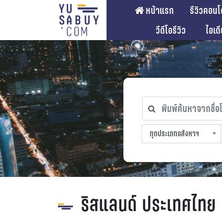
หน้าแรก
รีวิวคอนโ
วีดีโอรีวิว
ไอเด
พิมพ์ค้นหาจากชื่อโคร
ทุกประเภทอสังหาฯ
ทุกทำเลที่ตั้ง
ทุกสถานีรถไฟฟ้า
ทุกช่วงราคา
ทุกประเภทอสังหาฯ
sproperty
ริสแลนด์ ประเทศไทย