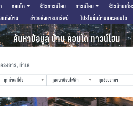
ด
คอนโด
รีวิวทาวน์โฮม
ทาวน์โฮม
รีวิวบ้านเดี่ย
ียแต่งบ้าน
ข่าวอสังหาริมทรัพย์
โปรโมชั่นบ้านและคอนโด
ค้นหาข้อมูล บ้าน คอนโด ทาวน์โฮม
งการ, ทำเล
ทุกทำเลที่ตั้ง
ทุกสถานีรถไฟฟ้า
ทุกช่วงราคา
slocation
strain-station
sprice