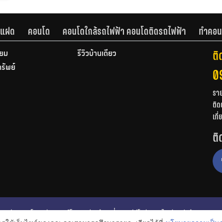
านแฝด
คอนโด
คอนโดใกล้รถไฟฟ้า คอนโดติดรถไฟฟ้า
ทำคอน
ติ
ียม
รีวิวบ้านเดี่ยว
ทรัพย์
0
รา
ติด
เกี
ติ
ก
รีวิวคอนโด
รีวิวทาวน์โฮม
รีวิวบ้านเดี่ยว
วีดีโอรีวิว
ไอเดียแต่งบ้าน