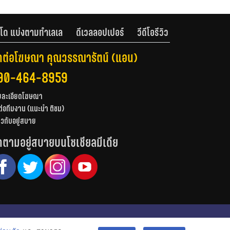
โด แบ่งตามทำเลเล
ดีเวลลอปเปอร์
วีดีโอรีวิว
ดต่อโฆษณา คุณวรรณารัตน์ (แอน)
90-464-8959
ยละเอียดโฆษณา
ต่อทีมงาน (แนะนำ ติชม)
่ยวกับอยู่สบาย
ดตามอยู่สบายบนโซเชียลมีเดีย
© สงวนลิขสิทธิ์ 2556-2564