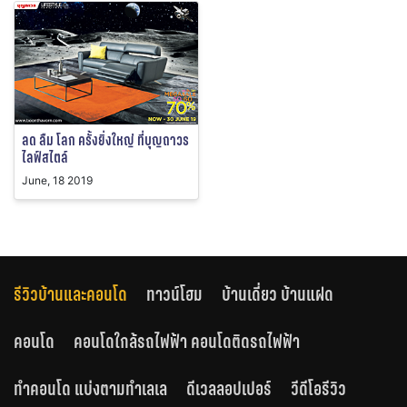
ลด ลืม โลก ครั้งยิ่งใหญ่ ที่บุญถาวร
ไลฟ์สไตล์
June, 18 2019
รีวิวบ้านและคอนโด
ทาวน์โฮม
บ้านเดี่ยว บ้านแฝด
คอนโด
คอนโดใกล้รถไฟฟ้า คอนโดติดรถไฟฟ้า
ทำคอนโด แบ่งตามทำเลเล
ดีเวลลอปเปอร์
วีดีโอรีวิว