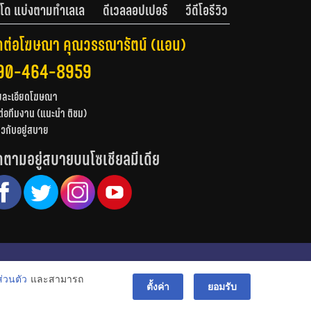
โด แบ่งตามทำเลเล
ดีเวลลอปเปอร์
วีดีโอรีวิว
ดต่อโฆษณา คุณวรรณารัตน์ (แอน)
90-464-8959
ยละเอียดโฆษณา
ต่อทีมงาน (แนะนำ ติชม)
่ยวกับอยู่สบาย
ดตามอยู่สบายบนโซเชียลมีเดีย
© สงวนลิขสิทธิ์ 2556-2564
่วนตัว
และสามารถ
bac
ตั้งค่า
ยอมรับ