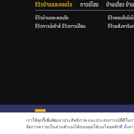
รีวิวบ้านและคอนโด
ทาวน์โฮม
บ้านเดี่ยว บ้
รีวิวบ้านและคอนโด
รีวิวคอนโดมิเน
รีวิวทาวน์เฮ้าส์ รีวิวทาวน์โฮม
รีวิวอสังหาริม
หน้าหลั
เราใช้คุกกี้เพื่อพัฒนาประสิทธิภาพ และประสบการณ์ที่ดีใน
ข่าวอสั
จัดการความเป็นส่วนตัวเองได้ของคุณได้เองโดยคลิกที่
ตั้งค่า