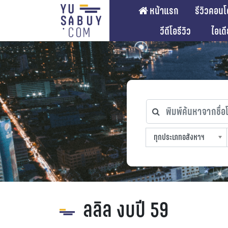
หน้าแรก
รีวิวคอนโ
วีดีโอรีวิว
ไอเด
พิมพ์ค้นหาจากชื่อโคร
ทุกประเภทอสังหาฯ
ทุกทำเลที่ตั้ง
ทุกสถานีรถไฟฟ้า
ทุกช่วงราคา
ทุกประเภทอสังหาฯ
sproperty
ลลิล งบปี 59