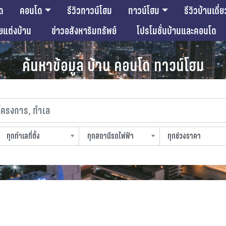
ด
คอนโด
รีวิวทาวน์โฮม
ทาวน์โฮม
รีวิวบ้านเดี่ย
ียแต่งบ้าน
ข่าวอสังหาริมทรัพย์
โปรโมชั่นบ้านและคอนโด
ค้นหาข้อมูล บ้าน คอนโด ทาวน์โฮม
งการ, ทำเล
ทุกทำเลที่ตั้ง
ทุกสถานีรถไฟฟ้า
ทุกช่วงราคา
slocation
strain-station
sprice