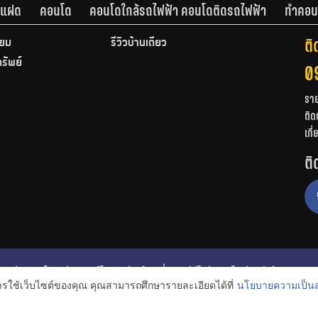
านแฝด
คอนโด
คอนโดใกล้รถไฟฟ้า คอนโดติดรถไฟฟ้า
ทำคอน
ติ
ียม
รีวิวบ้านเดี่ยว
ทรัพย์
0
รา
ติด
เกี
ติ
ก
รีวิวคอนโด
รีวิวทาวน์โฮม
รีวิวบ้านเดี่ยว
วีดีโอรีวิว
ไอเดียแต่งบ้าน
การใช้เว็บไซต์ของคุณ คุณสามารถศึกษารายละเอียดได้ที่
นโยบายความเป็นส
งหาริมทรัพย์
โปรโมชั่นบ้านและคอนโด
โครงการน่าสนใจ