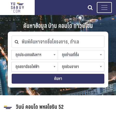
search
ค้นหาข้อมูล บ้าน คอนโด ทาวน์โฮม
พิมพ์ค้นหาจากชื่อโครงการ, ทำเล
ทุกประเภทอสังหาฯ
ทุกทำเลที่ตั้ง
ทุกประเภทอสังหาฯ
ทุกทำเลที่ตั้ง
sproperty
slocation
ทุกสถานีรถไฟฟ้า
ทุกช่วงราคา
ทุกสถานีรถไฟฟ้า
ทุกช่วงราคา
strain-station
sprice
ค้นหา
วินน์ คอนโด พหลโยธิน 52